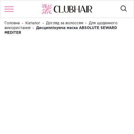
Головна
Каталог
Догляд за волоссям
Для щоденного
Увійти
/
Реєстрація
використання
Дисциплінуюча маска ABSOLUTE SEWARD
Доброго дня! Що Ви шукаєте?
MEDITER
КАТАЛОГ
БРЕНДИ
КОНТАКТИ
УМОВИ ВИКОРИСТАННЯ
ДОСТАВКА ТА ОПЛАТА
ПОВЕРНЕННЯ
UA