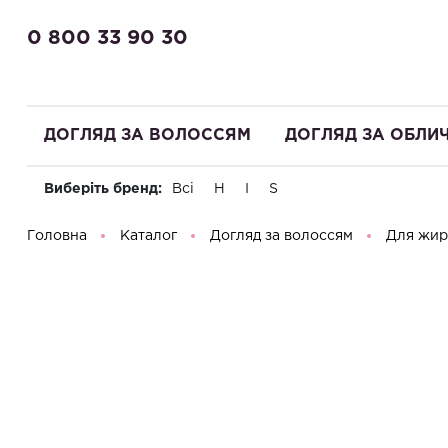
0 800 33 90 30
ДОГЛЯД ЗА ВОЛОССЯМ
ДОГЛЯД ЗА ОБЛИ
Виберіть бренд:
Всі
H
I
S
Доброго дня! Що Ви шукаєте?
Головна
Каталог
Догляд за волоссям
Для жир