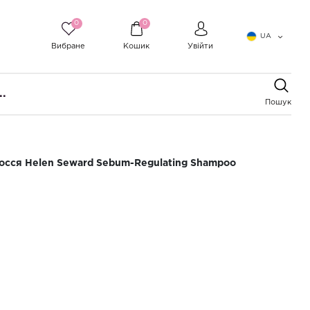
0
0
UA
Вибране
Кошик
Увійти
..
Пошук
сся Helen Seward Sebum-Regulating Shampoo
шампунь для жирного волосся
 Sebum-Regulating Shampoo