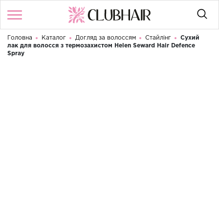
Головна
Каталог
Догляд за волоссям
Стайлінг
Сухий
Увійти
/
Реєстрація
лак для волосся з термозахистом Helen Seward Hair Defence
Доброго дня! Що Ви шукаєте?
Spray
КАТАЛОГ
БРЕНДИ
КОНТАКТИ
УМОВИ ВИКОРИСТАННЯ
ДОСТАВКА ТА ОПЛАТА
ПОВЕРНЕННЯ
UA