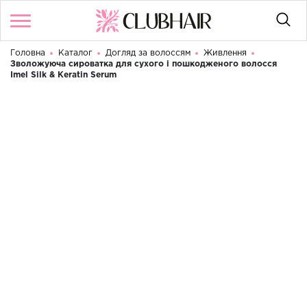
Головна
Каталог
Догляд за волоссям
Живлення
Увійти
/
Реєстрація
Зволожуюча сироватка для сухого і пошкодженого волосся
Доброго дня! Що Ви шукаєте?
Imel Silk & Keratin Serum
КАТАЛОГ
БРЕНДИ
КОНТАКТИ
УМОВИ ВИКОРИСТАННЯ
ДОСТАВКА ТА ОПЛАТА
ПОВЕРНЕННЯ
UA