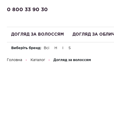
0 800 33 90 30
ДОГЛЯД ЗА ВОЛОССЯМ
ДОГЛЯД ЗА ОБЛИ
Виберіть бренд:
Всі
H
I
S
Доброго дня! Що Ви шукаєте?
Головна
Каталог
Догляд за волоссям
Розділи
Зволоження
Живлення