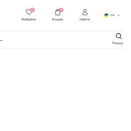
0
0
UA
Вибране
Кошик
Увійти
..
Пошук
за популярністю
за ціною
за алфавітом