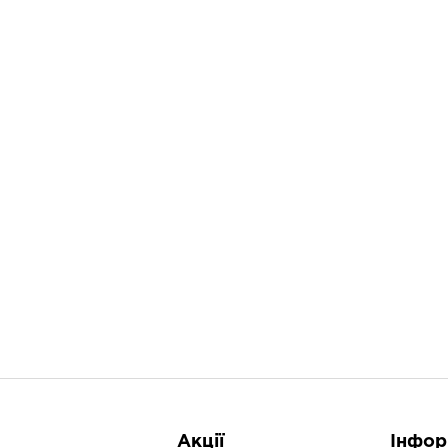
Попередня
1
2
Акції
Інфор