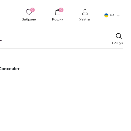
0
0
UA
Вибране
Кошик
Увійти
..
Пошук
Concealer
прей для отросших корней
Seward Root Concealer