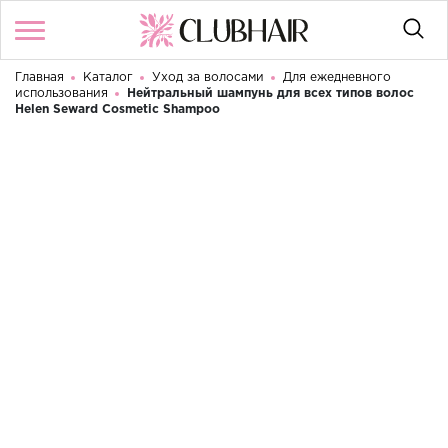
Главная
Каталог
Уход за волосами
Для ежедневного
Войти
/
Регистрация
использования
Нейтральный шампунь для всех типов волос
Здравствуйте! Что вы ищете?
Helen Seward Cosmetic Shampoo
КАТАЛОГ
БРЕНДЫ
КОНТАКТЫ
УСЛОВИЯ ИСПОЛЬЗОВАНИЯ
ОПЛАТА И ДОСТАВКА
ВОЗВРАТ
RU