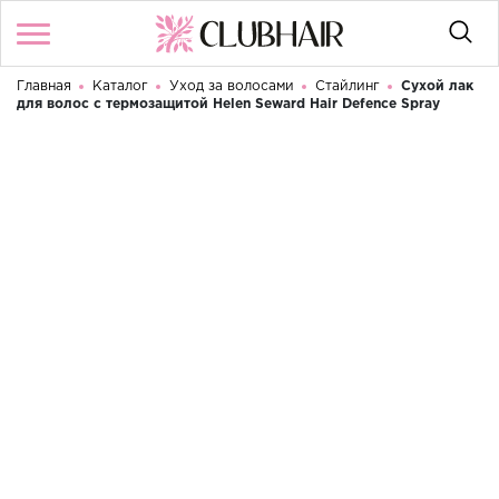
Главная
Каталог
Уход за волосами
Стайлинг
Сухой лак
Войти
/
Регистрация
для волос с термозащитой Helen Seward Hair Defence Spray
Здравствуйте! Что вы ищете?
КАТАЛОГ
БРЕНДЫ
КОНТАКТЫ
УСЛОВИЯ ИСПОЛЬЗОВАНИЯ
ОПЛАТА И ДОСТАВКА
ВОЗВРАТ
RU