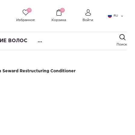
0
0
RU
Избранное
Корзина
Войти
ИЕ ВОЛОС
...
Поиск
Seward Restructuring Conditioner
вающий кондиционер для волос
Restructuring Conditioner