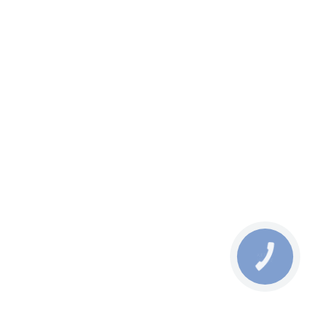
сам
эффектом выпрямления Helen
ng
Seward Smooth-Effect Shampoo
от 520,20 грн
578 грн
КНОПКА
ЗВ'ЯЗКУ