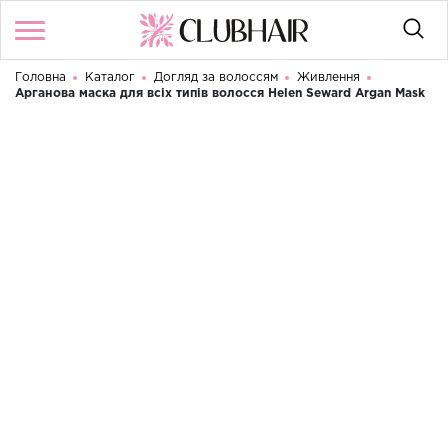
Головна
Каталог
Догляд за волоссям
Живлення
Увійти
/
Реєстрація
Арганова маска для всіх типів волосся Helen Seward Argan Mask
Доброго дня! Що Ви шукаєте?
КАТАЛОГ
БРЕНДИ
КОНТАКТИ
УМОВИ ВИКОРИСТАННЯ
ДОСТАВКА ТА ОПЛАТА
ПОВЕРНЕННЯ
UA