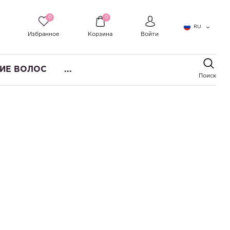
0
0
RU
Избранное
Корзина
Войти
ИЕ ВОЛОС
...
Поиск
лос и бороды Helen Seward Hair