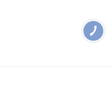
КНОПКА
ЗВ'ЯЗКУ
мация
Принимаем к оплате
ы
 использования
Следите за нами
 доставка