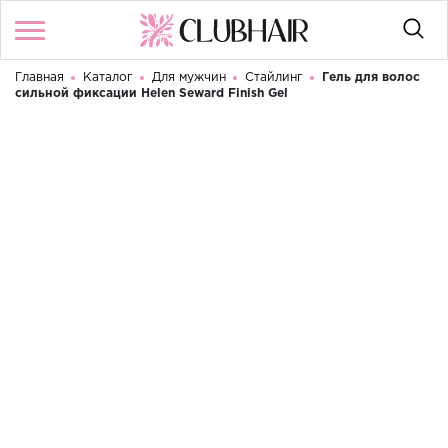
Главная
Каталог
Для мужчин
Стайлинг
Гель для волос
Войти
/
Регистрация
сильной фиксации Helen Seward Finish Gel
Здравствуйте! Что вы ищете?
КАТАЛОГ
БРЕНДЫ
КОНТАКТЫ
УСЛОВИЯ ИСПОЛЬЗОВАНИЯ
ОПЛАТА И ДОСТАВКА
ВОЗВРАТ
RU