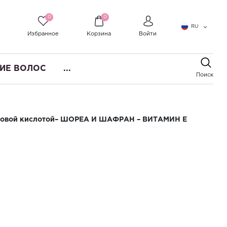
0
0
RU
Избранное
Корзина
Войти
ИЕ ВОЛОС
...
Поиск
роновой кислотой– ШОРЕА И ШАФРАН – ВИТАМИН E
ля зоны вокруг глаз с
й кислотой– ШОРЕА И ШАФРАН –