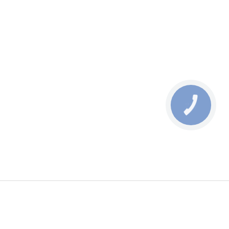
КНОПКА
ЗВ'ЯЗКУ
мация
Принимаем к оплате