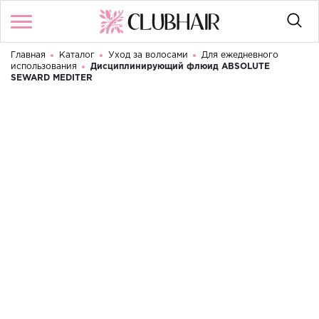
Главная
Каталог
Уход за волосами
Для ежедневного
Войти
/
Регистрация
использования
Дисциплинирующий флюид ABSOLUTE
Здравствуйте! Что вы ищете?
SEWARD MEDITER
КАТАЛОГ
БРЕНДЫ
КОНТАКТЫ
УСЛОВИЯ ИСПОЛЬЗОВАНИЯ
ОПЛАТА И ДОСТАВКА
ВОЗВРАТ
RU