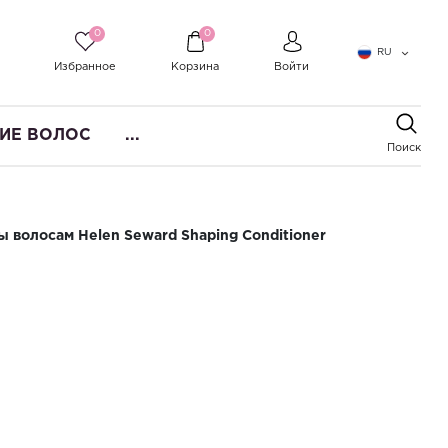
0
0
RU
Избранное
Корзина
Войти
ИЕ ВОЛОС
...
Поиск
волосам Helen Seward Shaping Conditioner
 для придания формы волосам
Shaping Conditioner