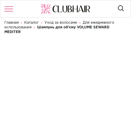
Главная
Каталог
Уход за волосами
Для ежедневного
Войти
/
Регистрация
использования
Шампунь для об'єму VOLUME SEWARD
Здравствуйте! Что вы ищете?
MEDITER
КАТАЛОГ
БРЕНДЫ
КОНТАКТЫ
УСЛОВИЯ ИСПОЛЬЗОВАНИЯ
ОПЛАТА И ДОСТАВКА
ВОЗВРАТ
RU