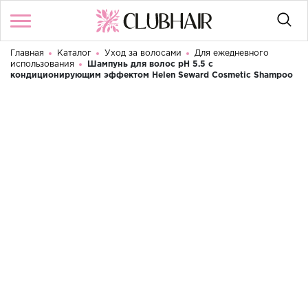
Главная
Каталог
Уход за волосами
Для ежедневного
Войти
/
Регистрация
использования
Шампунь для волос рН 5.5 с
Здравствуйте! Что вы ищете?
кондиционирующим эффектом Helen Seward Cosmetic Shampoo
КАТАЛОГ
БРЕНДЫ
КОНТАКТЫ
УСЛОВИЯ ИСПОЛЬЗОВАНИЯ
ОПЛАТА И ДОСТАВКА
ВОЗВРАТ
RU