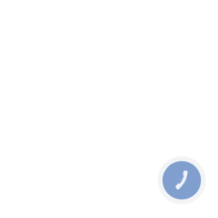
ЛАНС 15г
фиксации с матовым эффектом
Helen Seward Fiber Paste
от 864 грн
960 грн
КНОПКА
ЗВ'ЯЗКУ