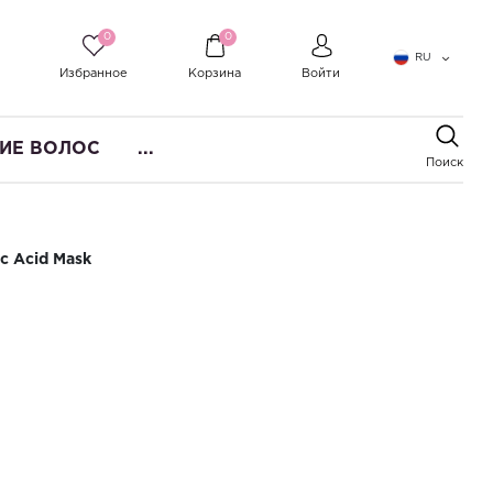
0
0
RU
Избранное
Корзина
Войти
ИЕ ВОЛОС
...
Поиск
c Acid Mask
хих и поврежденных волос Imel
id Mask