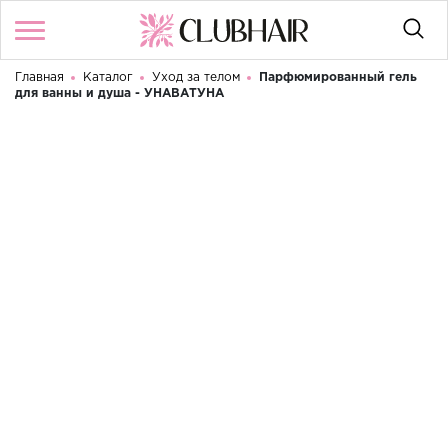
Главная
Каталог
Уход за телом
Парфюмированный гель
Войти
/
Регистрация
для ванны и душа - УНАВАТУНА
Здравствуйте! Что вы ищете?
КАТАЛОГ
NEW
БРЕНДЫ
КОНТАКТЫ
УСЛОВИЯ ИСПОЛЬЗОВАНИЯ
ОПЛАТА И ДОСТАВКА
ВОЗВРАТ
RU