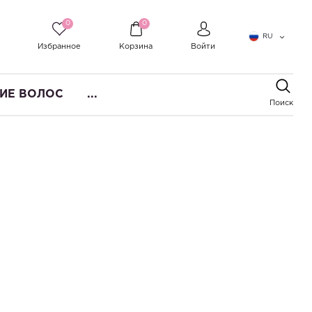
0
0
RU
Избранное
Корзина
Войти
ИЕ ВОЛОС
...
Поиск
по популярности
по цене
по алфавиту