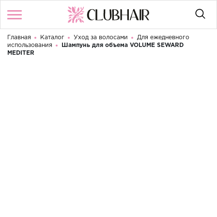
Главная
Каталог
Уход за волосами
Для ежедневного
Войти
/
Регистрация
использования
Шампунь для объема VOLUME SEWARD
Здравствуйте! Что вы ищете?
MEDITER
КАТАЛОГ
БРЕНДЫ
КОНТАКТЫ
УСЛОВИЯ ИСПОЛЬЗОВАНИЯ
ОПЛАТА И ДОСТАВКА
ВОЗВРАТ
RU