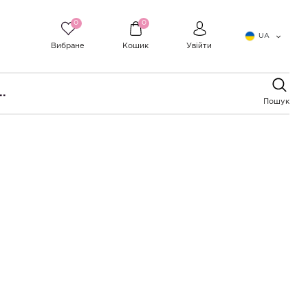
0
0
UA
Вибране
Кошик
Увійти
..
Пошук