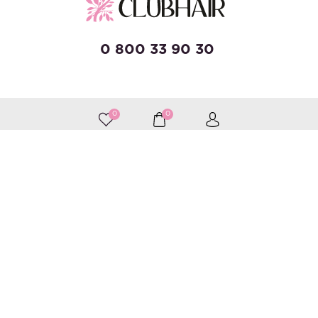
0 800 33 90 30
developed by Wise Solutions
0
0
Приймаємо до оплати
Слідкуйте за нами
Каталог
Догляд за волоссям