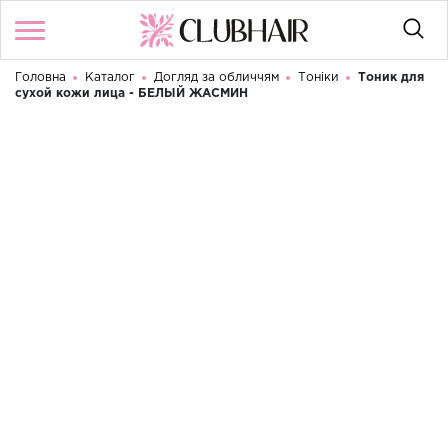
Головна
Каталог
Догляд за обличчям
Тоніки
Тоник для
Увійти
/
Реєстрація
сухой кожи лица - БЕЛЫЙ ЖАСМИН
Доброго дня! Що Ви шукаєте?
КАТАЛОГ
БРЕНДИ
КОНТАКТИ
УМОВИ ВИКОРИСТАННЯ
ДОСТАВКА ТА ОПЛАТА
ПОВЕРНЕННЯ
UA