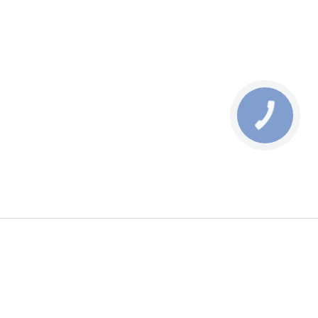
КНОПКА
ЗВ'ЯЗКУ
мація
Приймаємо до оплати
ти
використання