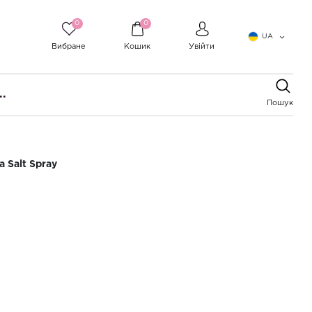
0
0
UA
Вибране
Кошик
Увійти
..
Пошук
 Salt Spray
волосся з морською сіллю Helen
lt Spray