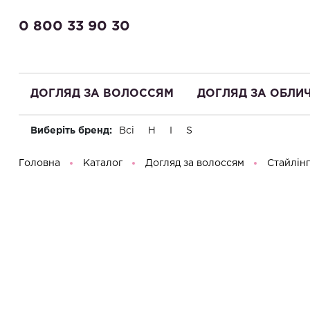
0 800 33 90 30
ДОГЛЯД ЗА ВОЛОССЯМ
ДОГЛЯД ЗА ОБЛИ
Виберіть бренд:
Всі
H
I
S
Доброго дня! Що Ви шукаєте?
Головна
Каталог
Догляд за волоссям
Стайлінг