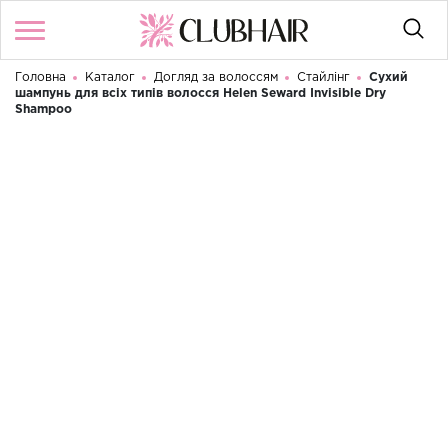
Головна
Каталог
Догляд за волоссям
Стайлінг
Сухий
Увійти
/
Реєстрація
шампунь для всіх типів волосся Helen Seward Invisible Dry
Доброго дня! Що Ви шукаєте?
Shampoo
КАТАЛОГ
БРЕНДИ
КОНТАКТИ
УМОВИ ВИКОРИСТАННЯ
ДОСТАВКА ТА ОПЛАТА
ПОВЕРНЕННЯ
UA