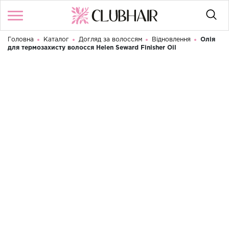
Головна
Каталог
Догляд за волоссям
Відновлення
Олія
Увійти
/
Реєстрація
для термозахисту волосся Helen Seward Finisher Oil
Доброго дня! Що Ви шукаєте?
КАТАЛОГ
БРЕНДИ
КОНТАКТИ
УМОВИ ВИКОРИСТАННЯ
ДОСТАВКА ТА ОПЛАТА
ПОВЕРНЕННЯ
UA