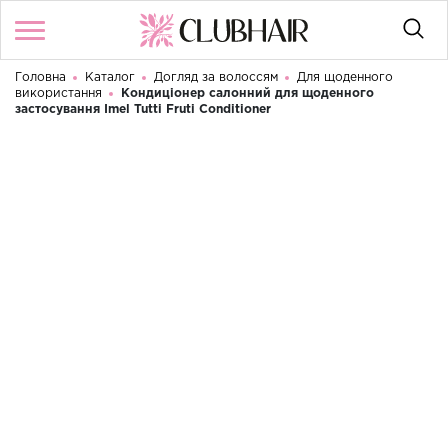
Головна
Каталог
Догляд за волоссям
Для щоденного
Увійти
/
Реєстрація
використання
Кондиціонер салонний для щоденного
Доброго дня! Що Ви шукаєте?
застосування Imel Tutti Fruti Conditioner
КАТАЛОГ
БРЕНДИ
КОНТАКТИ
УМОВИ ВИКОРИСТАННЯ
ДОСТАВКА ТА ОПЛАТА
ПОВЕРНЕННЯ
UA