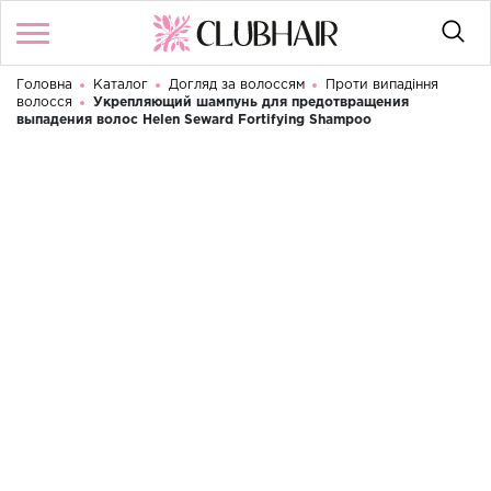
Головна
Каталог
Догляд за волоссям
Проти випадіння
Увійти
/
Реєстрація
волосся
Укрепляющий шампунь для предотвращения
Доброго дня! Що Ви шукаєте?
выпадения волос Helen Seward Fortifying Shampoo
КАТАЛОГ
БРЕНДИ
КОНТАКТИ
УМОВИ ВИКОРИСТАННЯ
ДОСТАВКА ТА ОПЛАТА
ПОВЕРНЕННЯ
UA