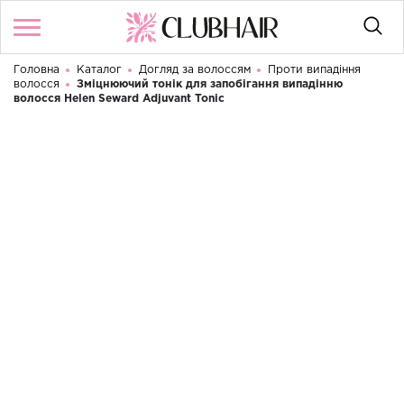
Головна
Каталог
Догляд за волоссям
Проти випадіння
Увійти
/
Реєстрація
волосся
Зміцнюючий тонік для запобігання випадінню
Доброго дня! Що Ви шукаєте?
волосся Helen Seward Adjuvant Tonic
КАТАЛОГ
БРЕНДИ
КОНТАКТИ
УМОВИ ВИКОРИСТАННЯ
ДОСТАВКА ТА ОПЛАТА
ПОВЕРНЕННЯ
UA