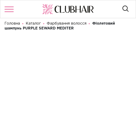
Головна
Каталог
Фарбування волосся
Фіолетовий
Увійти
/
Реєстрація
шампунь PURPLE SEWARD MEDITER
Доброго дня! Що Ви шукаєте?
КАТАЛОГ
БРЕНДИ
КОНТАКТИ
УМОВИ ВИКОРИСТАННЯ
ДОСТАВКА ТА ОПЛАТА
ПОВЕРНЕННЯ
UA