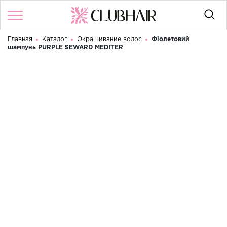
Главная
Каталог
Окрашивание волос
Фіолетовий
Войти
/
Регистрация
шампунь PURPLE SEWARD MEDITER
Здравствуйте! Что вы ищете?
КАТАЛОГ
БРЕНДЫ
КОНТАКТЫ
УСЛОВИЯ ИСПОЛЬЗОВАНИЯ
ОПЛАТА И ДОСТАВКА
ВОЗВРАТ
RU