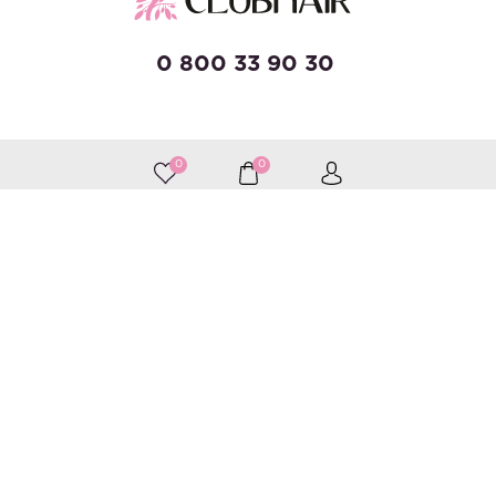
0 800 33 90 30
developed by Wise Solutions
0
0
Принимаем к оплате
Следите за нами
Каталог
Уход за волосами