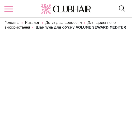
Головна
Каталог
Догляд за волоссям
Для щоденного
Увійти
/
Реєстрація
використання
Шампунь для об'єму VOLUME SEWARD MEDITER
Доброго дня! Що Ви шукаєте?
КАТАЛОГ
БРЕНДИ
КОНТАКТИ
УМОВИ ВИКОРИСТАННЯ
ДОСТАВКА ТА ОПЛАТА
ПОВЕРНЕННЯ
UA