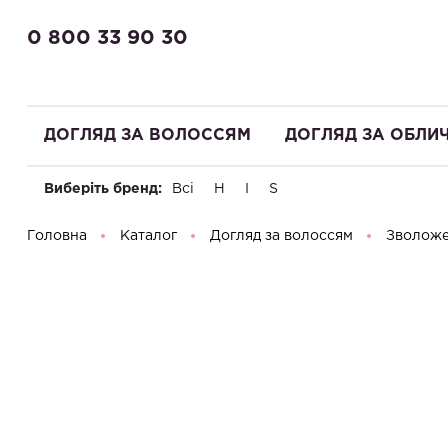
0 800 33 90 30
ДОГЛЯД ЗА ВОЛОССЯМ
ДОГЛЯД ЗА ОБЛИ
Виберіть бренд:
Всі
H
I
S
Доброго дня! Що Ви шукаєте?
Головна
Каталог
Догляд за волоссям
Зволож
H