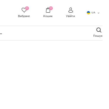
0
0
UA
Вибране
Кошик
Увійти
..
Пошук
ампунь ALCHEMY SEWARD