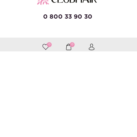
0 800 33 90 30
developed by Wise Solutions
0
0
Приймаємо до оплати
Слідкуйте за нами
Каталог
Догляд за волоссям