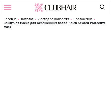
Головна
Каталог
Догляд за волоссям
Зволоження
Увійти
/
Реєстрація
Защитная маска для окрашенных волос Helen Seward Protective
Доброго дня! Що Ви шукаєте?
Mask
КАТАЛОГ
БРЕНДИ
КОНТАКТИ
УМОВИ ВИКОРИСТАННЯ
ДОСТАВКА ТА ОПЛАТА
ПОВЕРНЕННЯ
UA