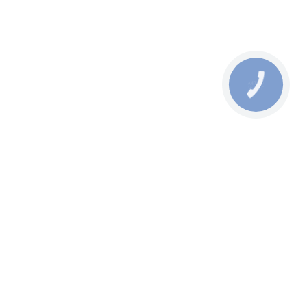
КНОПКА
ЗВ'ЯЗКУ
мация
Принимаем к оплате
ы
 использования
Следите за нами
 доставка