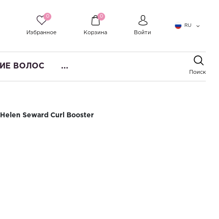
0
0
RU
Избранное
Корзина
Войти
ИЕ ВОЛОС
...
Поиск
elen Seward Curl Booster
ющихся волос с эффектом против
en Seward Curl Booster