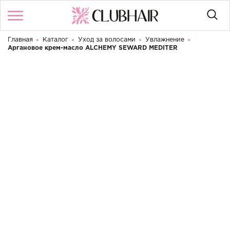
Главная
Каталог
Уход за волосами
Увлажнение
Войти
/
Регистрация
Аргановое крем-масло ALCHEMY SEWARD MEDITER
Здравствуйте! Что вы ищете?
КАТАЛОГ
HIT
БРЕНДЫ
КОНТАКТЫ
УСЛОВИЯ ИСПОЛЬЗОВАНИЯ
ОПЛАТА И ДОСТАВКА
ВОЗВРАТ
RU