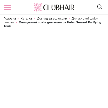
Головна
Каталог
Догляд за волоссям
Для жирної шкіри
Увійти
/
Реєстрація
голови
Очищаючий тонік для волосся Helen Seward Purifying
Доброго дня! Що Ви шукаєте?
Tonic
КАТАЛОГ
БРЕНДИ
КОНТАКТИ
УМОВИ ВИКОРИСТАННЯ
ДОСТАВКА ТА ОПЛАТА
ПОВЕРНЕННЯ
UA